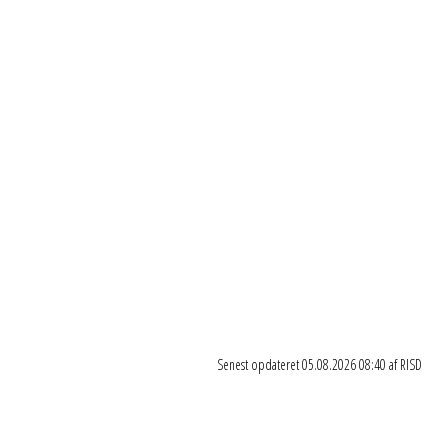
Spil og bevægelse
Kurser
Knallert kørekort
Færdselsrelateret førstehjælp
Senest opdateret 05.08.2026 08:40 af RISD